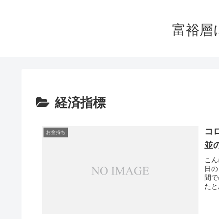
富裕層
経済指標
コ
お金持ち
並
こん
日の
間で
たと