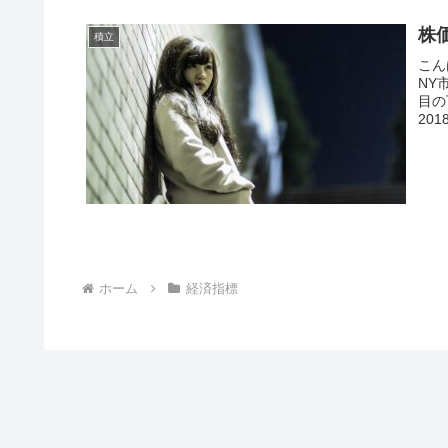
株
積立
こん
NY
目の
20
ホーム
経済指標