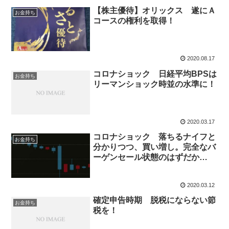
【株主優待】オリックス 遂にＡ
お金持ち
コースの権利を取得！
2020.08.17
コロナショック 日経平均BPSは
お金持ち
リーマンショック時並の水準に！
2020.03.17
コロナショック 落ちるナイフと
お金持ち
分かりつつ、買い増し。完全なバ
ーゲンセール状態のはずだか…
2020.03.12
確定申告時期 脱税にならない節
お金持ち
税を！