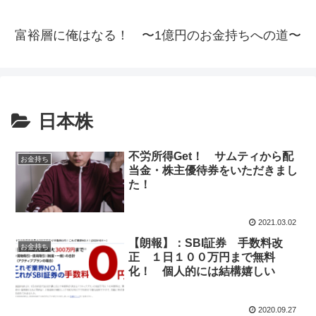
富裕層に俺はなる！ 〜1億円のお金持ちへの道〜
日本株
不労所得Get！ サムティから配
お金持ち
当金・株主優待券をいただきまし
た！
2021.03.02
【朗報】：SBI証券 手数料改
お金持ち
正 １日１００万円まで無料
化！ 個人的には結構嬉しい
2020.09.27