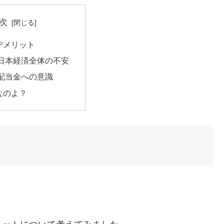
次
デメリット
日本経済全体の不安
配当金への意識
なのよ？