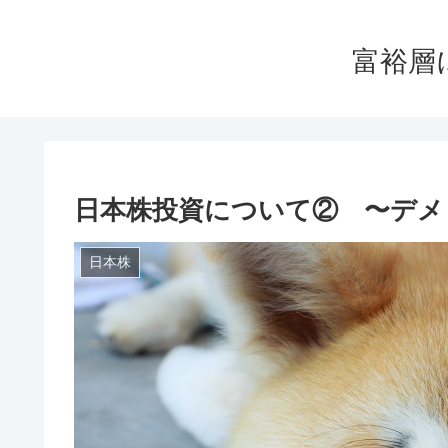
富裕層
日本株投資について② 〜デメ
日本株