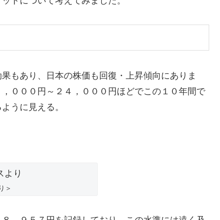
リットについて考えてみました。
効果もあり、日本の株価も回復・上昇傾向にありま
３，０００円～２４，０００円ほどでこの１０年間で
るように見える。
り＞
３８，９５７円を記録しており、この水準には遠く及